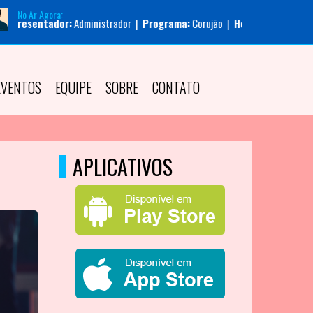
No Ar Agora:
tador:
Administrador |
Programa:
Corujão |
Horário:
00:00 - 05:00
EVENTOS
EQUIPE
SOBRE
CONTATO
APLICATIVOS