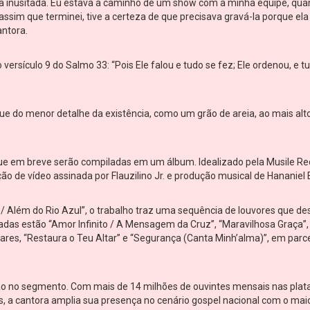
a inusitada. Eu estava a caminho de um show com a minha equipe, qu
assim que terminei, tive a certeza de que precisava gravá-la porque el
antora.
 versículo 9 do Salmo 33: “Pois Ele falou e tudo se fez; Ele ordenou, e t
que do menor detalhe da existência, como um grão de areia, ao mais alt
que em breve serão compiladas em um álbum. Idealizado pela Musile Re
ão de vídeo assinada por Flauzilino Jr. e produção musical de Hananiel
/ Além do Rio Azul”, o trabalho traz uma sequência de louvores que d
ntadas estão “Amor Infinito / A Mensagem da Cruz”, “Maravilhosa Graça”,
ares, “Restaura o Teu Altar” e “Segurança (Canta Minh’alma)”, em parc
ação no segmento. Com mais de 14 milhões de ouvintes mensais nas pla
s, a cantora amplia sua presença no cenário gospel nacional com o mai