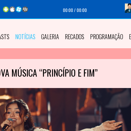
Tocando agora:
|
Apresen
00:00
/
00:00
ASTS
NOTÍCIAS
GALERIA
RECADOS
PROGRAMAÇÃO
VA MÚSICA “PRINCÍPIO E FIM”