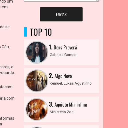
ando um
a tem
ENVIAR
udo se
TOP 10
1.
Deus Proverá
o Céu,
Gabriela Gomes
cords, o
 Eduardo.
2.
Algo Novo
Kemuel, Lukas Agustinho
estacam
eria com
3.
Aquieta Minh'alma
Ministério Zoe
taformas
or